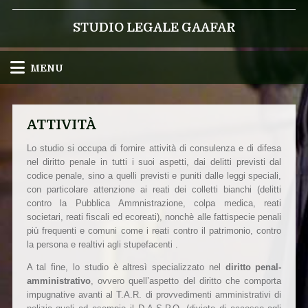
STUDIO LEGALE GAAFAR
MENU
ATTIVITÀ
Lo studio si occupa di fornire attività di consulenza e di difesa
nel diritto penale in tutti i suoi aspetti, dai delitti previsti dal
codice penale, sino a quelli previsti e puniti dalle leggi speciali,
con particolare attenzione ai reati dei colletti bianchi (delitti
contro la Pubblica Ammnistrazione, colpa medica, reati
societari, reati fiscali ed ecoreati), nonchè alle fattispecie penali
più frequenti e comuni come i reati contro il patrimonio, contro
la persona e realtivi agli stupefacenti .
A tal fine, lo studio è altresì specializzato nel
diritto penal-
amministrativo
, ovvero quell’aspetto del diritto che comporta
impugnative avanti al T.A.R. di provvedimenti amministrativi di