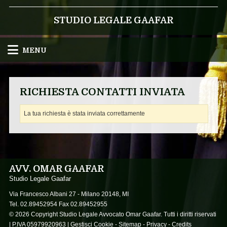
STUDIO LEGALE GAAFAR
MENU
RICHIESTA CONTATTI INVIATA
La tua richiesta è stata inviata correttamente
AVV. OMAR GAAFAR
Studio Legale Gaafar
Via Francesco Albani 27 -
Milano
20148
,
MI
Tel.
02.89452954
Fax
02.89452955
© 2026 Copyright Studio Legale Avvocato Omar Gaafar. Tutti i diritti riservati
| P.IVA 05979920963 |
Gestisci Cookie
-
Sitemap
-
Privacy
-
Credits