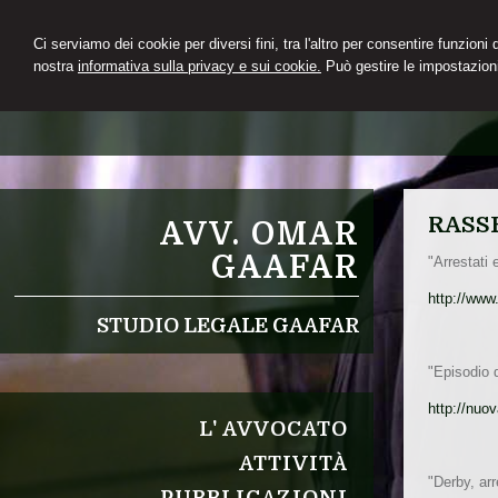
Ci serviamo dei cookie per diversi fini, tra l'altro per consentire funzioni
nostra
informativa sulla privacy e sui cookie.
Può gestire le impostazioni
RASS
AVV. OMAR
GAAFAR
"Arrestati 
http://www
STUDIO LEGALE GAAFAR
"Episodio d
http://nuo
L' AVVOCATO
ATTIVITÀ
"Derby, arr