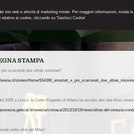
 del sito web e attività di marketing mirate. Per maggiori informazioni, riveda la
 relative ai cookie, cliccando su 'Gestisci Cookie'
EGNA STAMPA
e poi scarcerati due ultras rossoneri"
.larena.it/stories/Home/554380_arrestati_e_poi_scarcerati_due_ultras_rossone
el 2005 a Lecco: la Corte d’Appello di Milano ha assolto altri due tifosi venez
vavenezia.gelocal.it/venezia/cronaca/2013/10/19/news/ultras-del-venezia-con
estati sette ultrà del Milan"