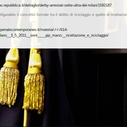
no.repubblica.it/dettaglio/derby-arrestati-sette-ultra-del-milan/1592187
;
igurabile il concorso formale tra il delitto di riciclaggio e quello di ricettaz
.penalecontemporaneo.it/materia/-/-/-/614-
ilano__3_5_2011__sent____gip_manzi__ricettazione_e_riciclaggio/