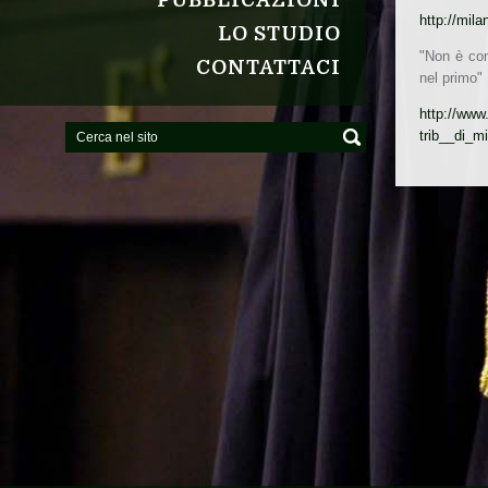
PUBBLICAZIONI
http://mila
LO STUDIO
"Non è conf
CONTATTACI
nel primo"
http://www
trib__di_m