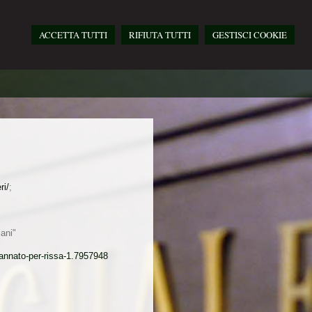
ACCETTA TUTTI
RIFIUTA TUTTI
GESTISCI COOKIE
ri/
;
iani"
dannato-per-rissa-1.7957948